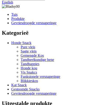
English
Tuis
Produkte
Gevriesdroogde versnaperinge
Kategorieë
Honde Snack
Pure vleis
Sagte vleis
Gemengde Kos
Tandheelkundige bene
Tandhappies
Honde kou
Vis Snakcs
Funksionele versnaperinge
Blikkieskos
Kat Snack
Gestoomde Snacks
Gevriesdroogde versnaperinge
Uitgestalde produkte