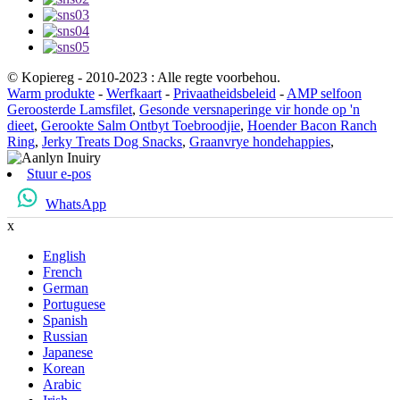
© Kopiereg - 2010-2023 : Alle regte voorbehou.
Warm produkte
-
Werfkaart
-
Privaatheidsbeleid
-
AMP selfoon
Geroosterde Lamsfilet
,
Gesonde versnaperinge vir honde op 'n
dieet
,
Gerookte Salm Ontbyt Toebroodjie
,
Hoender Bacon Ranch
Ring
,
Jerky Treats Dog Snacks
,
Graanvrye hondehappies
,
Stuur e-pos
WhatsApp
x
English
French
German
Portuguese
Spanish
Russian
Japanese
Korean
Arabic