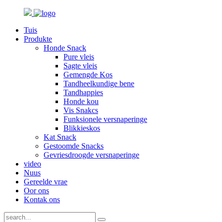
Tuis
Produkte
Honde Snack
Pure vleis
Sagte vleis
Gemengde Kos
Tandheelkundige bene
Tandhappies
Honde kou
Vis Snakcs
Funksionele versnaperinge
Blikkieskos
Kat Snack
Gestoomde Snacks
Gevriesdroogde versnaperinge
video
Nuus
Gereelde vrae
Oor ons
Kontak ons