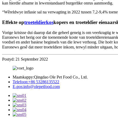
kan hierdie afname in lewenstandaard burgerlike onrus aanmoedig.
“Wêreldwye inflasie sal na verwagting in 2022 tussen 7,2-9,4% toenee
Effekte op
troeteldierkos
kopers en troeteldier eienaar
Vorige krisisse dui daarop dat die geheel geneig is om veerkragtig te
Euronews het berig oor die toenemende koste van troeteldiereienaars
voedsel en ander basiese beginsels van die lewe verhoog. Die hoër ko
Euronews gesê dat meer troeteldiere inkom, terwyl minder uitgaan, 
Postyd: 21 September 2022
Maatskappy:
Qingdao Ole Pet Food Co., Ltd.
Telefoon:
+86 53286135522
E-pos:
info@olepetfood.com