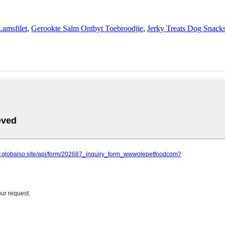
Lamsfilet
,
Gerookte Salm Ontbyt Toebroodjie
,
Jerky Treats Dog Snack