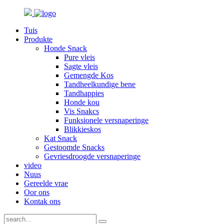
Tuis
Produkte
Honde Snack
Pure vleis
Sagte vleis
Gemengde Kos
Tandheelkundige bene
Tandhappies
Honde kou
Vis Snakcs
Funksionele versnaperinge
Blikkieskos
Kat Snack
Gestoomde Snacks
Gevriesdroogde versnaperinge
video
Nuus
Gereelde vrae
Oor ons
Kontak ons