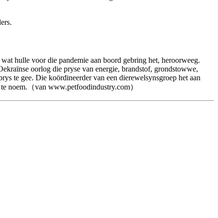
ers.
ere wat hulle voor die pandemie aan boord gebring het, heroorweeg.
Oekraïnse oorlog die pryse van energie, brandstof, grondstowwe,
 prys te gee. Die koördineerder van een dierewelsynsgroep het aan
 rede te noem.（van www.petfoodindustry.com）