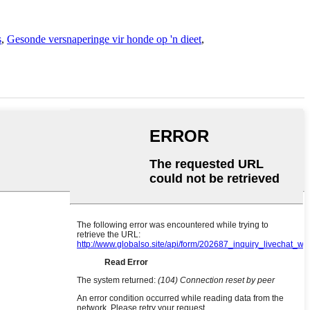
s
,
Gesonde versnaperinge vir honde op 'n dieet
,