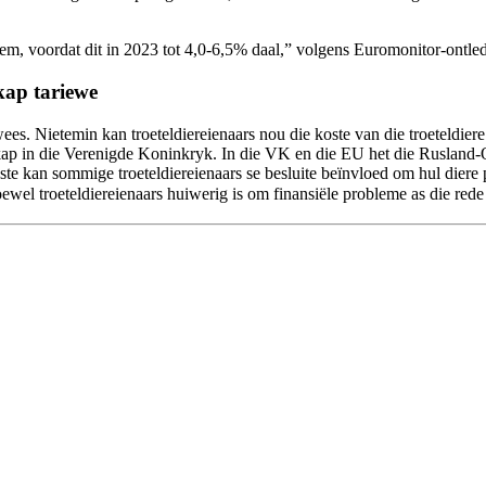
m, voordat dit in 2023 tot 4,0-6,5% daal,” volgens Euromonitor-ontled
skap tariewe
 wees. Nietemin kan troeteldiereienaars nou die koste van die troeteldi
kap in die Verenigde Koninkryk. In die VK en die EU het die Rusland-
ste kan sommige troeteldiereienaars se besluite beïnvloed om hul diere
hoewel troeteldiereienaars huiwerig is om finansiële probleme as die