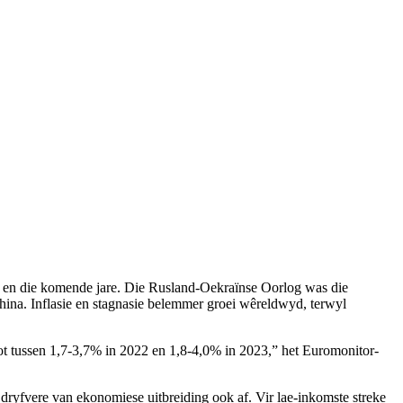
2 en die komende jare. Die Rusland-Oekraïnse Oorlog was die
ina. Inflasie en stagnasie belemmer groei wêreldwyd, terwyl
ot tussen 1,7-3,7% in 2022 en 1,8-4,0% in 2023,” het Euromonitor-
dryfvere van ekonomiese uitbreiding ook af. Vir lae-inkomste streke