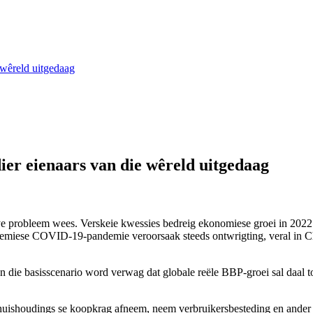
e wêreld uitgedaag
dier eienaars van die wêreld uitgedaag
dwye probleem wees. Verskeie kwessies bedreig ekonomiese groei in 202
demiese COVID-19-pandemie veroorsaak steeds ontwrigting, veral in Ch
n die basisscenario word verwag dat globale reële BBP-groei sal daal t
s huishoudings se koopkrag afneem, neem verbruikersbesteding en ander 