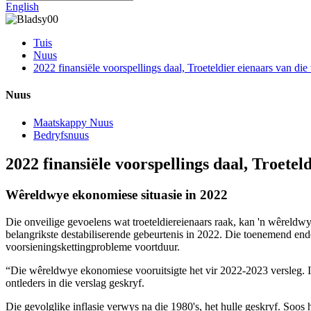
English
Tuis
Nuus
2022 finansiële voorspellings daal, Troeteldier eienaars van di
Nuus
Maatskappy Nuus
Bedryfsnuus
2022 finansiële voorspellings daal, Troetel
Wêreldwye ekonomiese situasie in 2022
Die onveilige gevoelens wat troeteldiereienaars raak, kan 'n wêrel
belangrikste destabiliserende gebeurtenis in 2022. Die toenemend en
voorsieningskettingprobleme voortduur.
“Die wêreldwye ekonomiese vooruitsigte het vir 2022-2023 versleg. I
ontleders in die verslag geskryf.
Die gevolglike inflasie verwys na die 1980's, het hulle geskryf. Soo