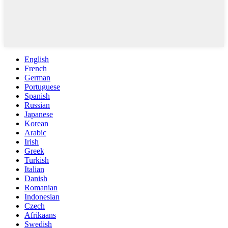
English
French
German
Portuguese
Spanish
Russian
Japanese
Korean
Arabic
Irish
Greek
Turkish
Italian
Danish
Romanian
Indonesian
Czech
Afrikaans
Swedish