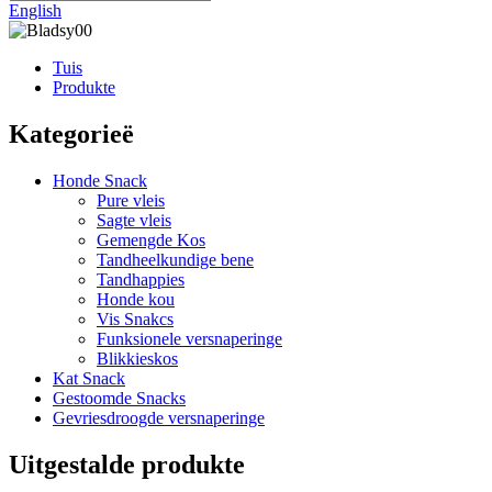
English
Tuis
Produkte
Kategorieë
Honde Snack
Pure vleis
Sagte vleis
Gemengde Kos
Tandheelkundige bene
Tandhappies
Honde kou
Vis Snakcs
Funksionele versnaperinge
Blikkieskos
Kat Snack
Gestoomde Snacks
Gevriesdroogde versnaperinge
Uitgestalde produkte