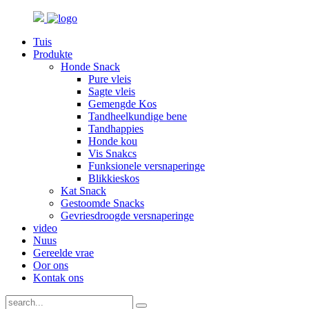
Tuis
Produkte
Honde Snack
Pure vleis
Sagte vleis
Gemengde Kos
Tandheelkundige bene
Tandhappies
Honde kou
Vis Snakcs
Funksionele versnaperinge
Blikkieskos
Kat Snack
Gestoomde Snacks
Gevriesdroogde versnaperinge
video
Nuus
Gereelde vrae
Oor ons
Kontak ons