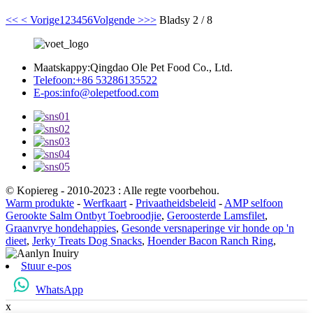
<<
< Vorige
1
2
3
4
5
6
Volgende >
>>
Bladsy 2 / 8
Maatskappy:
Qingdao Ole Pet Food Co., Ltd.
Telefoon:
+86 53286135522
E-pos:
info@olepetfood.com
© Kopiereg - 2010-2023 : Alle regte voorbehou.
Warm produkte
-
Werfkaart
-
Privaatheidsbeleid
-
AMP selfoon
Gerookte Salm Ontbyt Toebroodjie
,
Geroosterde Lamsfilet
,
Graanvrye hondehappies
,
Gesonde versnaperinge vir honde op 'n
dieet
,
Jerky Treats Dog Snacks
,
Hoender Bacon Ranch Ring
,
Stuur e-pos
WhatsApp
x